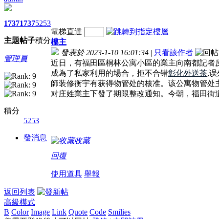
1737
1737
5253
電梯直達
主題
帖子
積分
樓主
發表於 2023-1-10 16:01:34
|
只看該作者
管理員
近日，有福田區桐林公寓小區的業主向南都記者
成為了私家利用的場合，拒不合错
彰化外送茶
,
師装修衡宇有获得物管处的核准。该公寓物管处
对庄姓業主下發了期限整改通知。今朝，福田街
積分
5253
發消息
收藏
回復
使用道具
舉報
返回列表
高級模式
B
Color
Image
Link
Quote
Code
Smilies