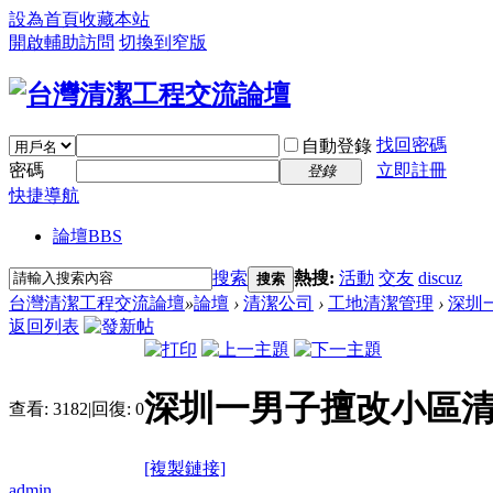
設為首頁
收藏本站
開啟輔助訪問
切換到窄版
找回密碼
自動登錄
密碼
立即註冊
登錄
快捷導航
論壇
BBS
搜索
熱搜:
活動
交友
discuz
搜索
台灣清潔工程交流論壇
»
論壇
›
清潔公司
›
工地清潔管理
›
深圳一
返回列表
深圳一男子擅改小區清
查看:
3182
|
回復:
0
[複製鏈接]
admin