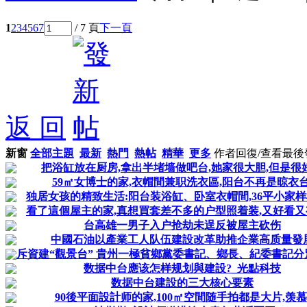
1
2
3
4
5
6
7
/ 7 頁
下一頁
返 回
新窗
全部主題
最新
熱門
熱帖
精華
更多
作者
回復/查看
最後
把浴缸放在厨房,拿出半堵墙做吧台,她家很大胆,但是很
59㎡女博士的家,衣帽間兼职洗衣區,阳台不再是晾衣台
独居女孩的精致生活:阳台装浴缸、卧室衣帽間,36平小家
看了這個屋主的家,真想買套差不多的户型照着装,又好看
台高雄一男子入户抢劫未逞反被屋主砍伤
中國石油以產業工人队伍建設改革助推企業高质量發
斥資建“觀景台” 貴州一極貧鄉黨委書記、鄉長、紀委書記分
数据中台應该怎样规划與建設?_光點科技
数据中台建設的三大核心要素
90後平面設計师的家,100㎡空間随手拍都是大片,羡慕