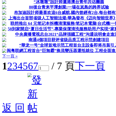
“冰墩墩”設計师邀港澳台青年共话團圆
80後台青来平潭創業:一場在岚島的跨界试验
布加迪設計师最喜欢這6台威航,國内曾經有2台,每台都
上海出台首部省级人工智能法规;華為發布《迈向智能世界
联想推出 64 元笔记本拆機清潔服務|笔记本電脑|台式機|一體機
58到家開启“夏日生活节”,專業保潔清洗服務助用户实現“家務
中央廣播電视总台2021“品牌强國工程”沟通说明會走進
南通4個項目获评省级品质工程示范創建項目
“華龙一号”全球首堆示范工程首台主設备即将吊装引
闽粤联網工程首台“巨無霸”换流變压器運抵就位 工程全面進入
下一頁 »
1
2
3
4
5
6
7
/ 7 頁
下一頁
返 回