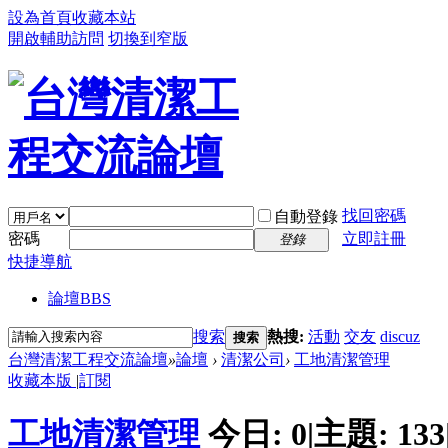
設為首頁
收藏本站
開啟輔助訪問
切換到窄版
找回密碼
自動登錄
密碼
立即註冊
登錄
快捷導航
論壇
BBS
搜索
熱搜:
活動
交友
discuz
搜索
台灣清潔工程交流論壇
»
論壇
›
清潔公司
›
工地清潔管理
收藏本版
|
訂閱
工地清潔管理
今日:
0
|
主題:
133