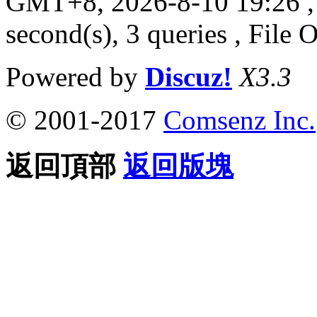
GMT+8, 2026-8-10 19:26
,
second(s), 3 queries , File 
Powered by
Discuz!
X3.3
© 2001-2017
Comsenz Inc.
返回頂部
返回版塊