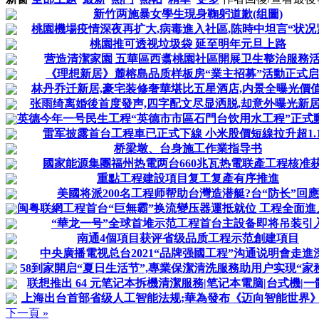
新竹两施暴女學生現身鞠躬道歉(组圖)
桃園機場疫情深夜再扩大,病毒進入社區,陈時中坦言“状况
桃園推可透视垃圾袋 延至明年元旦上路
营造清潔家園 五華區西翥桃園社區開展卫生整治服務
《理想新居》麓榕島品质样板房“業主招募”活動正式
林丹乔迁新居,豪宅装修奢華堪比五星酒店,内景全曝光價
张雨绮离婚後首度發声,四字配文尽显洒脱,却意外曝光新居
英德今年一号民生工程“英德市市區石門台饮用水工程”正式
雷军披露首台工程車已正式下線 小米股價短線拉升超1.
桥梁墩、台身施工作業指导书
國家能源集團福州热電两台660兆瓦热電联產工程核准
重點工程建設項目复工复產有序推進
美國将派200名工程师帮助台灣造潜艇?台“防长”回應
闽粤联網工程首台“巨無霸”换流變压器運抵就位 工程全面進入電
“華龙一号”全球首堆示范工程首台主設备即将吊装引
南通4個項目获评省级品质工程示范創建項目
中央廣播電视总台2021“品牌强國工程”沟通说明會走進
58到家開启“夏日生活节”,專業保潔清洗服務助用户实現“家務自
联想推出 64 元笔记本拆機清潔服務|笔记本電脑|台式機|一體機
上海出台首部省级人工智能法规;華為發布《迈向智能世界
下一頁 »