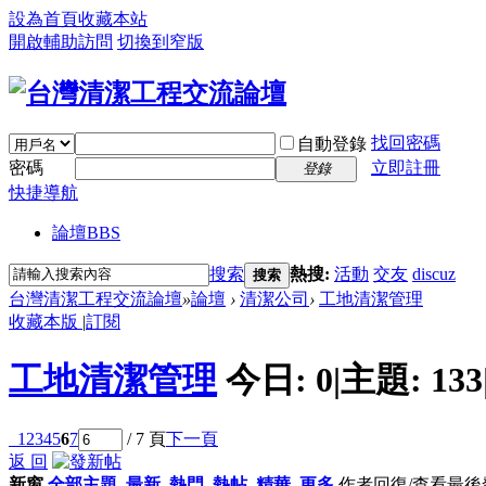
設為首頁
收藏本站
開啟輔助訪問
切換到窄版
找回密碼
自動登錄
密碼
立即註冊
登錄
快捷導航
論壇
BBS
搜索
熱搜:
活動
交友
discuz
搜索
台灣清潔工程交流論壇
»
論壇
›
清潔公司
›
工地清潔管理
收藏本版
|
訂閱
工地清潔管理
今日:
0
|
主題:
133
1
2
3
4
5
6
7
/ 7 頁
下一頁
返 回
新窗
全部主題
最新
熱門
熱帖
精華
更多
作者
回復/查看
最後