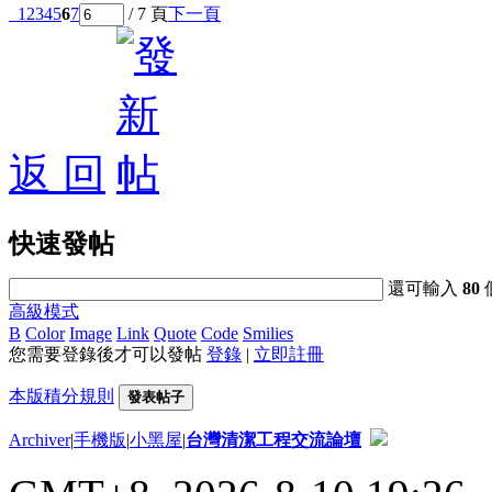
1
2
3
4
5
6
7
/ 7 頁
下一頁
返 回
快速發帖
還可輸入
80
高級模式
B
Color
Image
Link
Quote
Code
Smilies
您需要登錄後才可以發帖
登錄
|
立即註冊
本版積分規則
發表帖子
Archiver
|
手機版
|
小黑屋
|
台灣清潔工程交流論壇